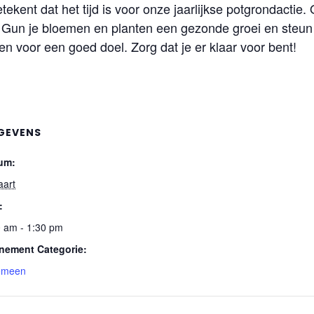
etekent dat het tijd is voor onze jaarlijkse potgrondacti
. Gun je bloemen en planten een gezonde groei en steun t
n voor een goed doel. Zorg dat je er klaar voor bent!
GEVENS
um:
aart
:
0 am - 1:30 pm
nement Categorie:
emeen