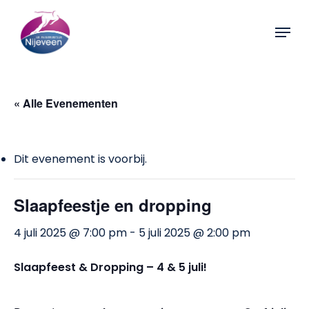
Skip
Menu
to
Close
main
Menu
content
« Alle Evenementen
Dit evenement is voorbij.
Slaapfeestje en dropping
4 juli 2025 @ 7:00 pm
-
5 juli 2025 @ 2:00 pm
Slaapfeest & Dropping – 4 & 5 juli!