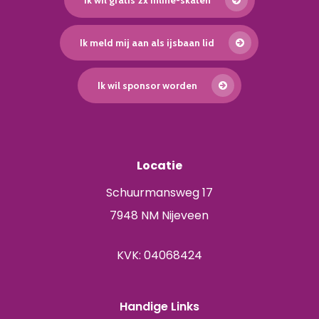
Ik wil gratis 2x inline-skaten
Ik meld mij aan als ijsbaan lid
Ik wil sponsor worden
Locatie
Schuurmansweg 17
7948 NM Nijeveen
KVK: 04068424
Handige Links