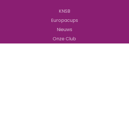
KNSB
Europacups
Nieuws
Onze Club
Privacy regelement
Huishoudelijk reglement
Statuten
Gedragscode
Aanmelden Nieuwsbrief
©
2026
IJs- en Skeelerclub Nijeveen |
Ontwerp en