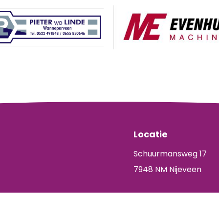
Locatie
Schuurmansweg 17
7948 NM Nijeveen
KVK: 04068424