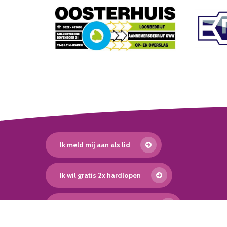
Ik meld mij aan als lid
Ik wil gratis 2x hardlopen
Ik wil gratis 2x inline-skaten