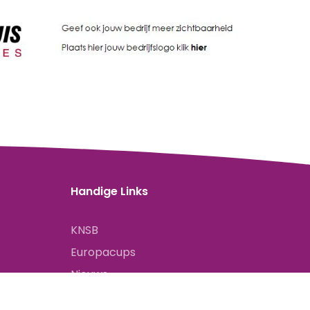
Handige Links
KNSB
Europacups
Nieuws
Onze Club