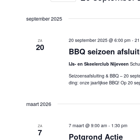
weergeven
Selecteer
Zoek
een
september 2025
voor
navigatie
datum.
Evenementen
met
20 september 2025 @ 6:00 pm
-
21
ZA
20
BBQ seizoen afsluit
keyword.
IJs- en Skeelerclub Nijeveen
Schu
Seizoensafsluiting & BBQ – 20 septe
ding: onze jaarlijkse BBQ! Op 20 se
maart 2026
7 maart @ 9:00 am
-
1:30 pm
ZA
7
Potgrond Actie