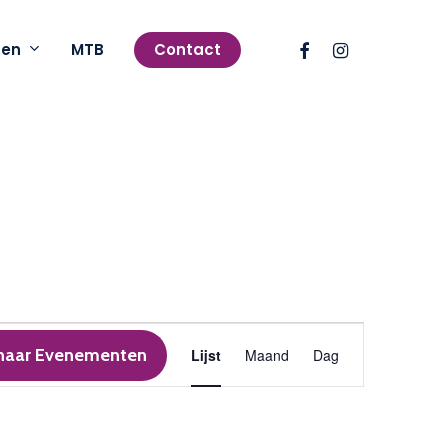
facebook
instagram
pen
MTB
Contact
Evenement
naar Evenementen
Lijst
Maand
Dag
weergaven
navigatie