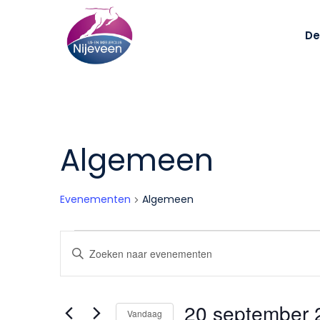
Skip
to
De
main
content
Algemeen
Evenementen
Algemeen
Evenementen
Evenementen
Vul
Zoeken
een
keyword
en
20 september 
Vandaag
in.