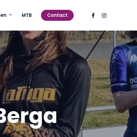
facebook
instagram
pen
MTB
Contact
 Berga