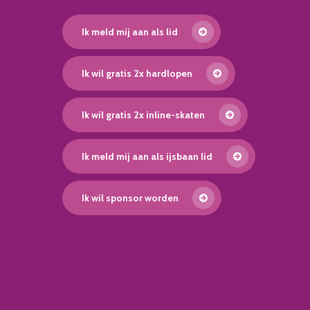
Ik meld mij aan als lid
Ik wil gratis 2x hardlopen
Ik wil gratis 2x inline-skaten
Ik meld mij aan als ijsbaan lid
Ik wil sponsor worden