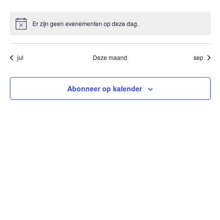
evenementen
evenementen
evenementen
evenementen
evenementen
evenementen
evenem
Er zijn geen evenementen op deze dag.
Bericht
jul
Deze maand
sep
Abonneer op kalender