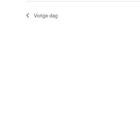
augustus
met
keyword.
Vorige dag
2026