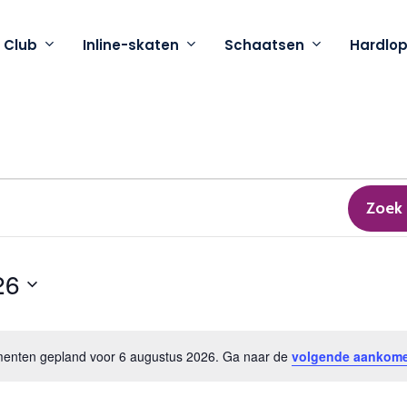
 Club
Inline-skaten
Schaatsen
Hardlo
n
Zoek
26
nten gepland voor 6 augustus 2026. Ga naar de
volgende aankom
Bericht