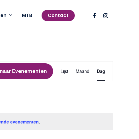
facebook
instagram
pen
MTB
Contact
Evenement
 naar Evenementen
Lijst
Maand
Dag
weergaven
navigatie
ende evenementen
.